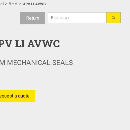
al
>
APV
>
APV LI AVWC
Return
PV LI AVWC
M MECHANICAL SEALS
equest a quote