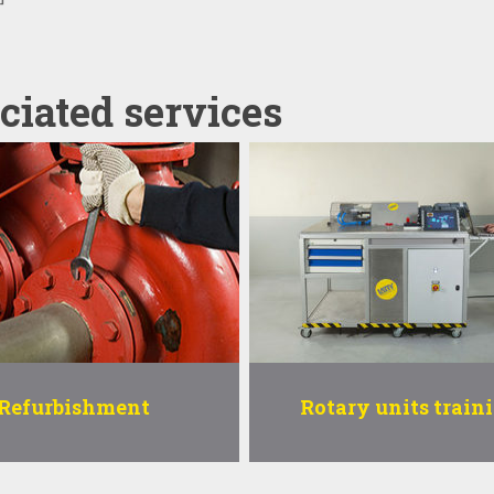
ciated services
Refurbishment
Rotary units train