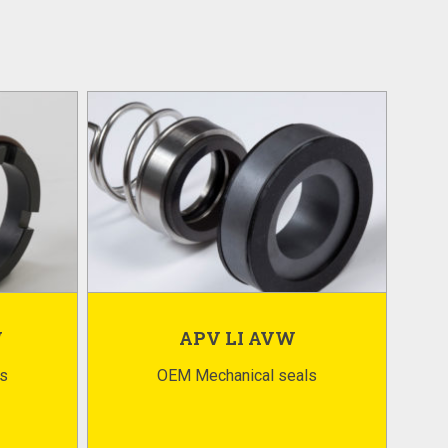
W
APV LI AVW
s
OEM Mechanical seals