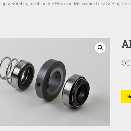
hop
>
Rotating machinery
>
Process Mechanical seal
>
Single-se
A
OE
R