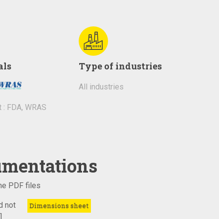
als
Type of industries
All industries
t : FDA, WRAS
mentations
e PDF files
d not
Dimensions sheet
]