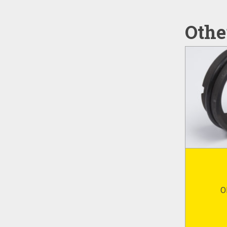
Othe
O