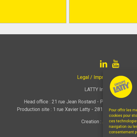
Legal / Imprint
|
Terms of s
LATTY International S.A.
Head office : 21 rue Jean Rostand - Parc Orsay Univ
Production site : 1 rue Xavier Latty - 28160 BROU, FRANC
Pour offrir les 
cookies pour sto
Creation :
Agence cj.com.f
ces technologie
navigation ou les
consentement peu