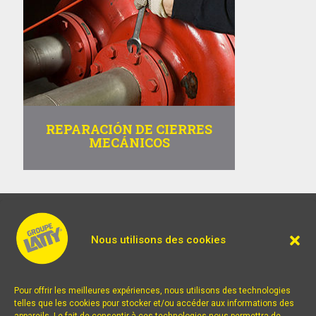
REPARACIÓN DE CIERRES
MECÁNICOS
Nous utilisons des cookies
Mentions légales
|
CGV
Pour offrir les meilleures expériences, nous utilisons des technologies
telles que les cookies pour stocker et/ou accéder aux informations des
LATTY International S.A.